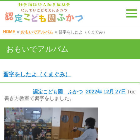
HOME
»
»
おもいでアルバム
習字をしたよ（くまぐみ）
おもいでアルバム
習字をしたよ（くまぐみ）
認定こども園 ふかつ
2022年
12月
27日
Tue
書き方教室で習字をしました。