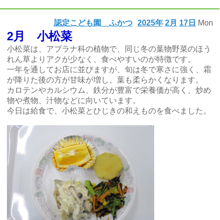
認定こども園 ふかつ
2025年
2月
17日
Mon
2月 小松菜
小松菜は、アブラナ科の植物で、同じ冬の葉物野菜のほう
れん草よりアクが少なく、食べやすいのが特徴です。
一年を通してお店に並びますが、旬は冬で寒さに強く、霜
が降りた後の方が甘味が増し、葉も柔らかくなります。
カロテンやカルシウム、鉄分が豊富で栄養価が高く、炒め
物や煮物、汁物などに向いています。
今日は給食で、小松菜とひじきの和えものを食べました。