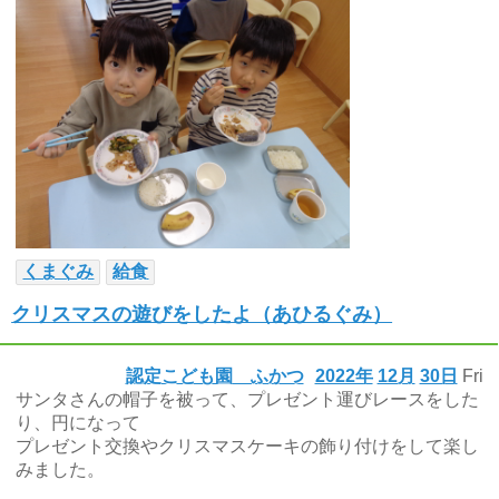
くまぐみ
給食
クリスマスの遊びをしたよ（あひるぐみ）
認定こども園 ふかつ
2022年
12月
30日
Fri
サンタさんの帽子を被って、プレゼント運びレースをした
り、円になって
プレゼント交換やクリスマスケーキの飾り付けをして楽し
みました。