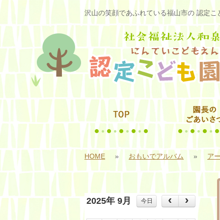
沢山の笑顔であふれている福山市の 認定こど
HOME
»
おもいでアルバム
»
アー
2025年 9月
今日