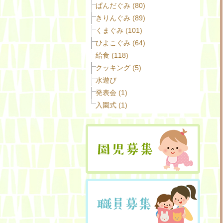
ぱんだぐみ (80)
きりんぐみ (89)
くまぐみ (101)
ひよこぐみ (64)
給食 (118)
クッキング (5)
水遊び
発表会 (1)
入園式 (1)