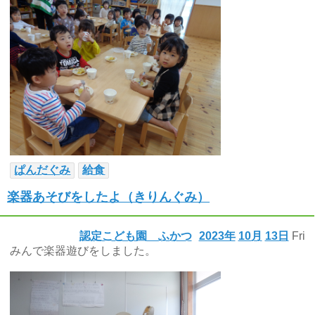
ぱんだぐみ
給食
楽器あそびをしたよ（きりんぐみ）
認定こども園 ふかつ
2023年
10月
13日
Fri
みんで楽器遊びをしました。