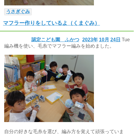
うさぎぐみ
マフラー作りをしているよ（くまぐみ）
認定こども園 ふかつ
2023年
10月
24日
Tue
編み機を使い、毛糸でマフラー編みを始めました。
自分の好きな毛糸を選び、編み方を覚えて頑張っていま