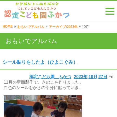
HOME
»
»
»
おもいでアルバム
アーカイブ:2023年
10月
おもいでアルバム
シール貼りをしたよ（ひよこぐみ）
認定こども園 ふかつ
2023年
10月
27日
Fri
11月の壁面製作で、きのこを作りました。
白色のシールをかさの部分に貼っていき、