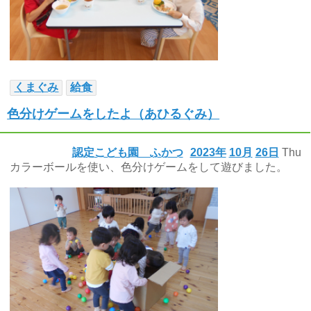
くまぐみ
給食
色分けゲームをしたよ（あひるぐみ）
認定こども園 ふかつ
2023年
10月
26日
Thu
カラーボールを使い、色分けゲームをして遊びました。