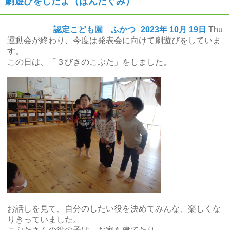
劇遊びをしたよ（ぱんだぐみ）
認定こども園 ふかつ
2023年
10月
19日
Thu
運動会が終わり、今度は発表会に向けて劇遊びをしていま
す。
この日は、「３びきのこぶた」をしました。
お話しを見て、自分のしたい役を決めてみんな、楽しくな
りきっていました。