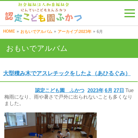
HOME
»
»
»
おもいでアルバム
アーカイブ:2023年
6月
おもいでアルバム
大型積み木でアスレチックをしたよ（あひるぐみ）
認定こども園 ふかつ
2023年
6月
27日
Tue
梅雨になり、雨や暑さで戸外に出られないことも多くなり
ました。