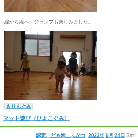
線から線へ、ジャンプも楽しみました。
きりんぐみ
マット遊び（ひよこぐみ）
認定こども園 ふかつ
2023年
6月
24日
Sat