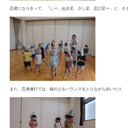
忍者になりきって、「しー、ぬき足、さし足、忍び足ー」と、さ
また、忍者修行では、線の上をバランスをとりながら歩いたり、