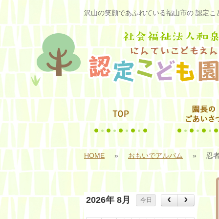
沢山の笑顔であふれている福山市の 認定こど
HOME
»
おもいでアルバム
»
忍
2026年 8月
今日