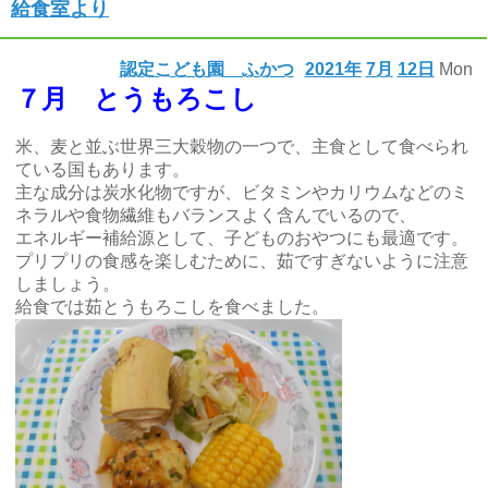
給食室より
認定こども園 ふかつ
2021年
7月
12日
Mon
７月 とうもろこし
米、麦と並ぶ世界三大穀物の一つで、主食として食べられ
ている国もあります。
主な成分は炭水化物ですが、ビタミンやカリウムなどのミ
ネラルや食物繊維もバランスよく含んでいるので、
エネルギー補給源として、子どものおやつにも最適です。
プリプリの食感を楽しむために、茹ですぎないように注意
しましょう。
給食では茹とうもろこしを食べました。