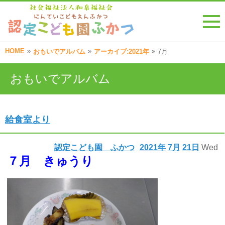
HOME
»
»
»
おもいでアルバム
アーカイブ:2021年
7月
おもいでアルバム
給食室より
認定こども園 ふかつ
2021年
7月
21日
Wed
７月 きゅうり