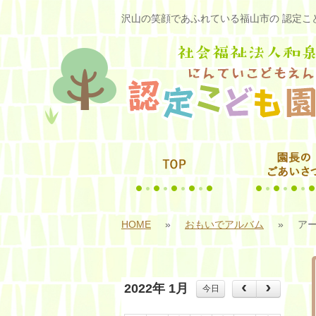
沢山の笑顔であふれている福山市の 認定こど
HOME
»
おもいでアルバム
»
アー
2022年 1月
今日