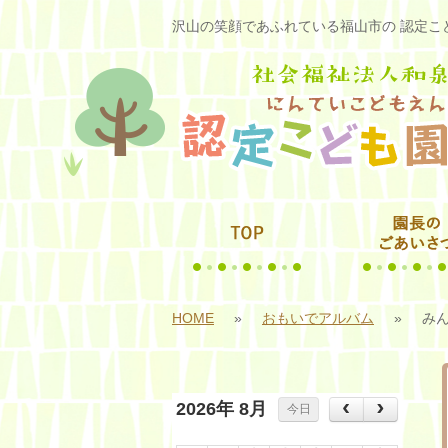
沢山の笑顔であふれている福山市の 認定こど
HOME
»
おもいでアルバム
»
み
2026年 8月
今日