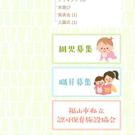
水遊び
発表会 (1)
入園式 (1)