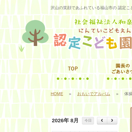
沢山の笑顔であふれている福山市の 認定こど
HOME
»
おもいでアルバム
»
体
2026年 8月
今日