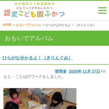
HOME
»
»
おもいでアルバム
ひらがな分かるよ！（きりんぐみ）
おもいでアルバム
ひらがな分かるよ！（きりんぐみ）
管理者
2020年
11月
27日
Fri
もじ・ことばのワークをしました。