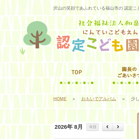
沢山の笑顔であふれている福山市の 認定こど
HOME
»
おもいでアルバム
»
少
2026年 8月
今日