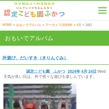
HOME
»
»
»
»
おもいでアルバム
アーカイブ:2024年
4月
24日
おもいでアルバム
外遊び、だいすき（きりんぐみ）
認定こども園 ふかつ
2024年
4月
24日
Wed
天気が良い日は、外で色々な遊びを楽しんでいます。