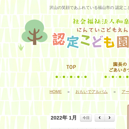
沢山の笑顔であふれている福山市の 認定こど
HOME
»
おもいでアルバム
»
アー
2022年 1月
今日