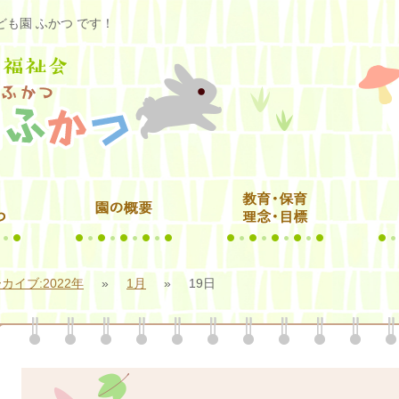
も園 ふかつ です！
カイブ:2022年
»
1月
»
19日