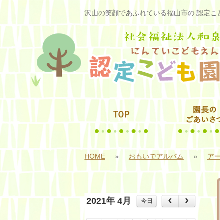
沢山の笑顔であふれている福山市の 認定こど
HOME
»
おもいでアルバム
»
アー
2021年 4月
今日