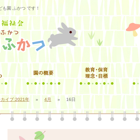
も園 ふかつ です！
カイブ:2021年
»
4月
»
16日