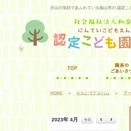
沢山の笑顔であふれている福山市の 認定こど
HOME
»
おもいでアルバム
»
アー
2023年 4月
今日