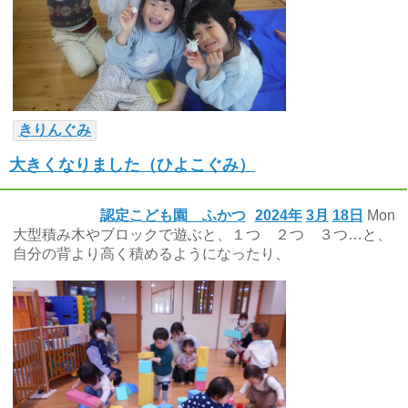
きりんぐみ
大きくなりました（ひよこぐみ）
認定こども園 ふかつ
2024年
3月
18日
Mon
大型積み木やブロックで遊ぶと、１つ ２つ ３つ…と、
自分の背より高く積めるようになったり、