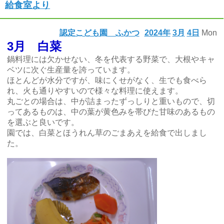
給食室より
認定こども園 ふかつ
2024年
3月
4日
Mon
3月 白菜
鍋料理には欠かせない、冬を代表する野菜で、大根やキャ
ベツに次ぐ生産量を誇っています。
ほとんどが水分ですが、味にくせがなく、生でも食べら
れ、火も通りやすいので様々な料理に使えます。
丸ごとの場合は、中が詰まったずっしりと重いもので、切
ってあるものは、中の葉が黄色みを帯びた甘味のあるもの
を選ぶと良いです。
園では、白菜とほうれん草のごまあえを給食で出しまし
た。