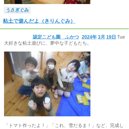
うさぎぐみ
粘土で遊んだよ（きりんぐみ）
認定こども園 ふかつ
2024年
3月
19日
Tue
大好きな粘土遊びに、夢中な子どもたち。
「トマト作ったよ！」「これ、雪だるま！」など、完成し