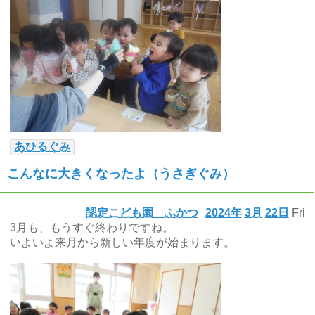
あひるぐみ
こんなに大きくなったよ（うさぎぐみ）
認定こども園 ふかつ
2024年
3月
22日
Fri
3月も、もうすぐ終わりですね。
いよいよ来月から新しい年度が始まります。