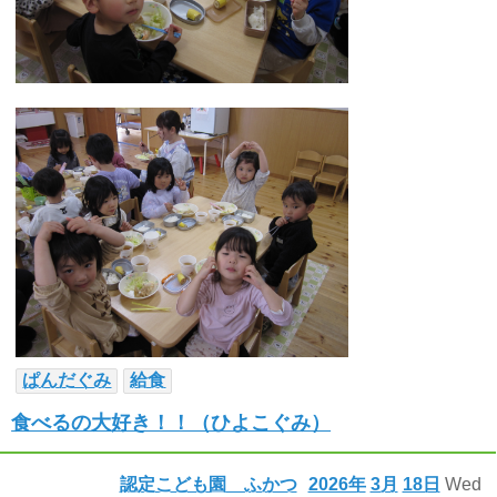
ぱんだぐみ
給食
食べるの大好き！！（ひよこぐみ）
認定こども園 ふかつ
2026年
3月
18日
Wed