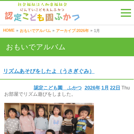
HOME
»
»
»
おもいでアルバム
アーカイブ:2026年
1月
おもいでアルバム
リズムあそびをしたよ（うさぎぐみ）
認定こども園 ふかつ
2026年
1月
22日
Thu
お部屋でリズム遊びをしました。