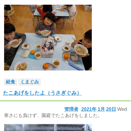
給食
くまぐみ
たこあげをしたよ（うさぎぐみ）
管理者
2021年
1月
20日
Wed
寒さにも負けず、園庭でたこあげをしました。