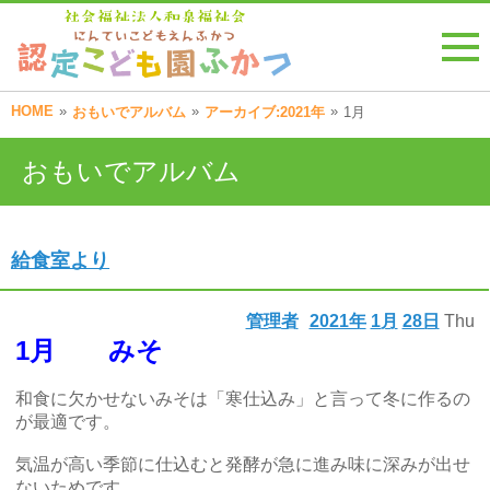
HOME
»
»
»
おもいでアルバム
アーカイブ:2021年
1月
おもいでアルバム
給食室より
管理者
2021年
1月
28日
Thu
1月 みそ
和食に欠かせないみそは「寒仕込み」と言って冬に作るの
が最適です。
気温が高い季節に仕込むと発酵が急に進み味に深みが出せ
ないためです。