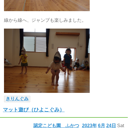
線から線へ、ジャンプも楽しみました。
きりんぐみ
マット遊び（ひよこぐみ）
認定こども園 ふかつ
2023年
6月
24日
Sat