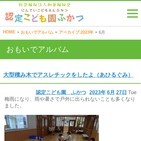
HOME
»
»
»
おもいでアルバム
アーカイブ:2023年
6月
おもいでアルバム
大型積み木でアスレチックをしたよ（あひるぐみ）
認定こども園 ふかつ
2023年
6月
27日
Tue
梅雨になり、雨や暑さで戸外に出られないことも多くなり
ました。