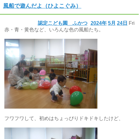
風船で遊んだよ（ひよこぐみ）
認定こども園 ふかつ
2024年
5月
24日
Fri
赤・青・黄色など、いろんな色の風船たち。
フワフワして、初めはちょっぴりドキドキしたけど、