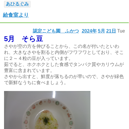
あひるぐみ
給食室より
認定こども園 ふかつ
2024年
5月
21日
Tue
5月 そら豆
さやが空の方を伸びることから、この名が付いたといわ
れ、大きなさやを割ると内側がフワフワとしており、そこ
に２～４粒の豆が入っています。
茹でると、ホクホクとした食感でタンパク質やカリウムが
豊富に含まれています。
さやから出すと、鮮度が落ちるのが早いので、さやが緑色
で新鮮なうちに食べましょう。