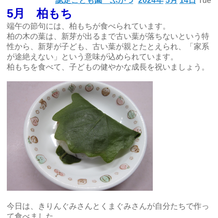
認定こども園 ふかつ
2024年
5月
14日
Tue
5月 柏もち
端午の節句には、柏もちが食べられています。
柏の木の葉は、新芽が出るまで古い葉が落ちないという特
性から、新芽が子ども、古い葉が親とたとえられ、「家系
が途絶えない」という意味が込められています。
柏もちを食べて、子どもの健やかな成長を祝いましょう。
今日は、きりんぐみさんとくまぐみさんが自分たちで作っ
て食べました。