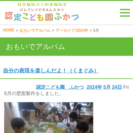
HOME
»
»
»
おもいでアルバム
アーカイブ:2024年
5月
おもいでアルバム
自分の表現を楽しんだよ！（くまぐみ）
認定こども園 ふかつ
2024年
5月
24日
Fri
6月の壁面製作をしました。