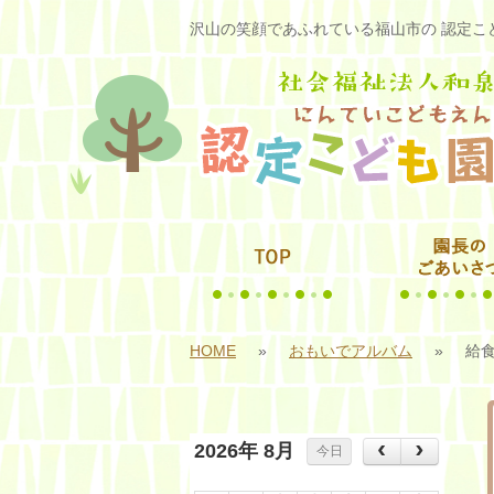
沢山の笑顔であふれている福山市の 認定こど
HOME
»
おもいでアルバム
»
給
2026年 8月
今日