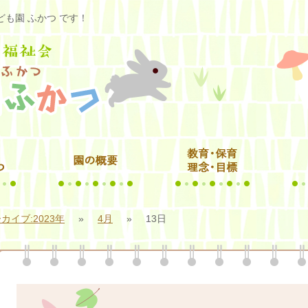
も園 ふかつ です！
カイブ:2023年
»
4月
»
13日