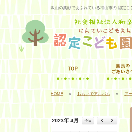
沢山の笑顔であふれている福山市の 認定こど
HOME
»
おもいでアルバム
»
アー
2023年 4月
今日