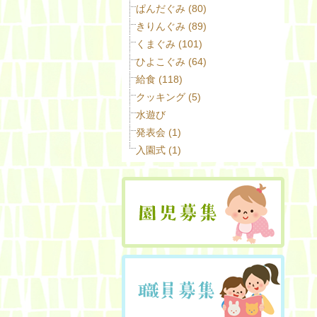
ぱんだぐみ (80)
きりんぐみ (89)
くまぐみ (101)
ひよこぐみ (64)
給食 (118)
クッキング (5)
水遊び
発表会 (1)
入園式 (1)