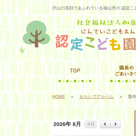
沢山の笑顔であふれている福山市の 認定こど
HOME
»
おもいでアルバム
»
製
2026年 8月
今日