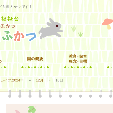
も園 ふかつ です！
カイブ:2024年
»
12月
»
18日