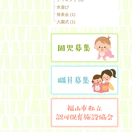
水遊び
発表会 (1)
入園式 (1)