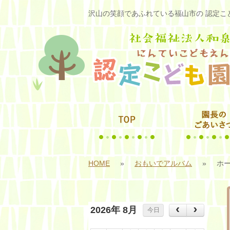
沢山の笑顔であふれている福山市の 認定こど
HOME
»
おもいでアルバム
»
ホ
2026年 8月
今日