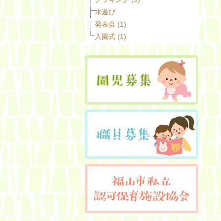
水遊び
発表会 (1)
入園式 (1)