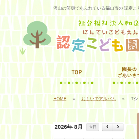
沢山の笑顔であふれている福山市の 認定こど
HOME
»
おもいでアルバム
»
T
2026年 8月
今日