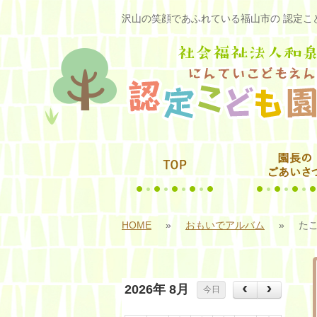
沢山の笑顔であふれている福山市の 認定こど
HOME
»
おもいでアルバム
»
た
2026年 8月
今日