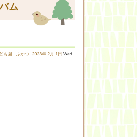
バム
ども園 ふかつ
2023年
2月
1日
Wed